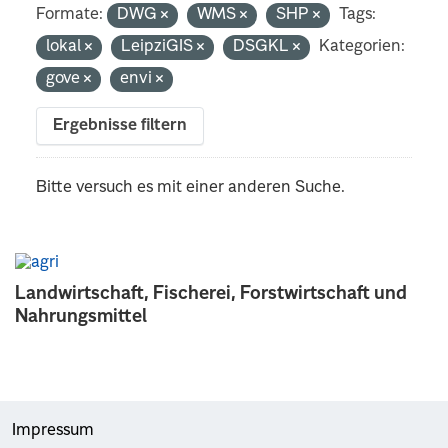
Formate:
DWG
WMS
SHP
Tags:
lokal
LeipziGIS
DSGKL
Kategorien:
gove
envi
Ergebnisse filtern
Bitte versuch es mit einer anderen Suche.
Landwirtschaft, Fischerei, Forstwirtschaft und
Nahrungsmittel
Impressum