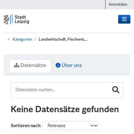
Zum Hauptinhalt wechseln
Anmelden
Kategorien
Landwirtschaft, Fischerei,...
Datensätze
Über uns
Keine Datensätze gefunden
Sortieren nach