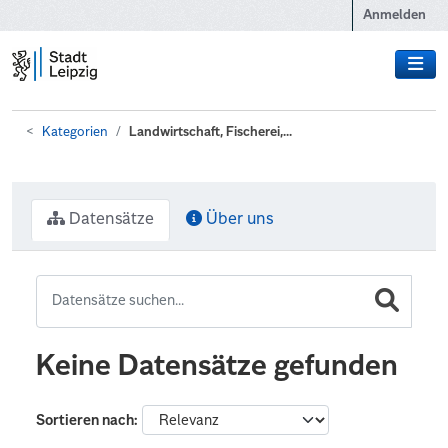
Zum Hauptinhalt wechseln
Anmelden
Kategorien
Landwirtschaft, Fischerei,...
Datensätze
Über uns
Keine Datensätze gefunden
Sortieren nach