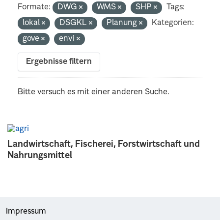
Formate:
DWG
WMS
SHP
Tags:
lokal
DSGKL
Planung
Kategorien:
gove
envi
Ergebnisse filtern
Bitte versuch es mit einer anderen Suche.
Landwirtschaft, Fischerei, Forstwirtschaft und
Nahrungsmittel
Impressum