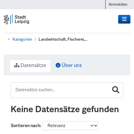
Zum Hauptinhalt wechseln
Anmelden
Kategorien
Landwirtschaft, Fischerei,...
Datensätze
Über uns
Keine Datensätze gefunden
Sortieren nach