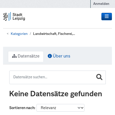
Zum Hauptinhalt wechseln
Anmelden
Kategorien
Landwirtschaft, Fischerei,...
Datensätze
Über uns
Keine Datensätze gefunden
Sortieren nach