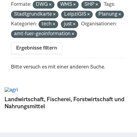
Formate:
DWG
WMS
SHP
Tags:
Stadtgrundkarte
LeipziGIS
Planung
Kategorien:
tech
just
Organisationen:
amt-fuer-geoinformation
Ergebnisse filtern
Bitte versuch es mit einer anderen Suche.
Landwirtschaft, Fischerei, Forstwirtschaft und
Nahrungsmittel