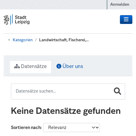
Zum Hauptinhalt wechseln
Anmelden
Kategorien
Landwirtschaft, Fischerei,...
Datensätze
Über uns
Keine Datensätze gefunden
Sortieren nach