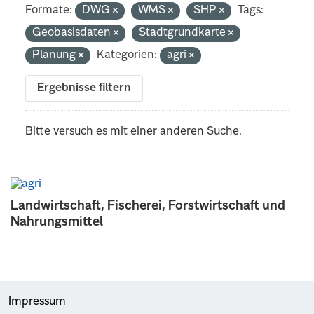
Formate:
DWG
WMS
SHP
Tags:
Geobasisdaten
Stadtgrundkarte
Planung
Kategorien:
agri
Ergebnisse filtern
Bitte versuch es mit einer anderen Suche.
Landwirtschaft, Fischerei, Forstwirtschaft und
Nahrungsmittel
Impressum