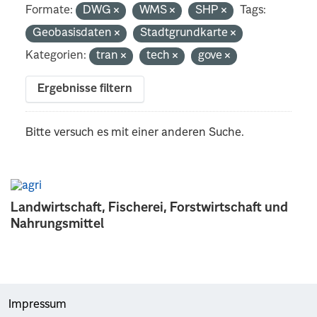
Formate:
DWG
WMS
SHP
Tags:
Geobasisdaten
Stadtgrundkarte
Kategorien:
tran
tech
gove
Ergebnisse filtern
Bitte versuch es mit einer anderen Suche.
Landwirtschaft, Fischerei, Forstwirtschaft und
Nahrungsmittel
Impressum