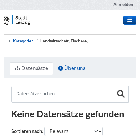
Zum Hauptinhalt wechseln
Anmelden
Kategorien
Landwirtschaft, Fischerei,...
Datensätze
Über uns
Keine Datensätze gefunden
Sortieren nach