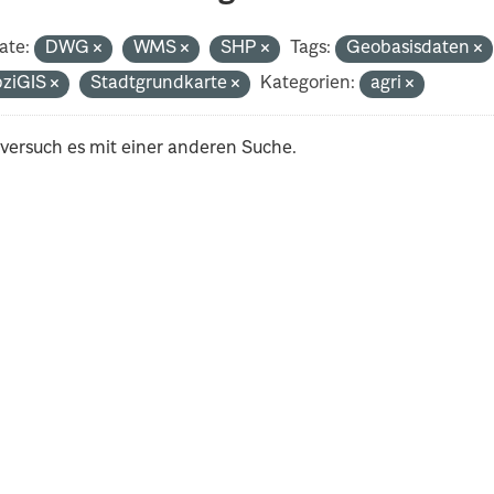
ate:
DWG
WMS
SHP
Tags:
Geobasisdaten
pziGIS
Stadtgrundkarte
Kategorien:
agri
 versuch es mit einer anderen Suche.