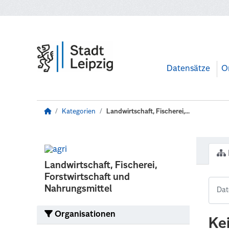
Zum Hauptinhalt wechseln
Datensätze
O
Kategorien
Landwirtschaft, Fischerei,...
Landwirtschaft, Fischerei,
Forstwirtschaft und
Nahrungsmittel
Organisationen
Ke