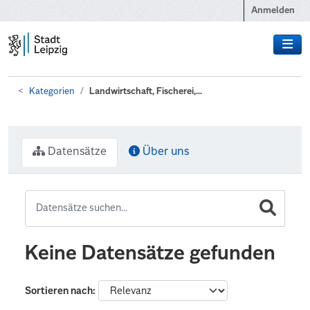
Zum Hauptinhalt wechseln
Anmelden
Kategorien
Landwirtschaft, Fischerei,...
Datensätze
Über uns
Keine Datensätze gefunden
Sortieren nach