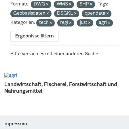
Formate:
DWG
WMS
SHP
Tags:
Geobasisdaten
DSGKL
opendata
Kategorien:
tech
regi
just
agri
Ergebnisse filtern
Bitte versuch es mit einer anderen Suche.
Landwirtschaft, Fischerei, Forstwirtschaft und
Nahrungsmittel
Impressum