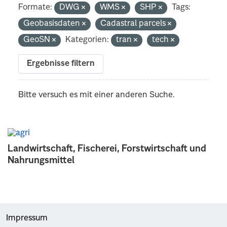
Formate:
DWG
WMS
SHP
Tags:
Geobasisdaten
Cadastral parcels
GeoSN
Kategorien:
tran
tech
Ergebnisse filtern
Bitte versuch es mit einer anderen Suche.
Landwirtschaft, Fischerei, Forstwirtschaft und
Nahrungsmittel
Impressum