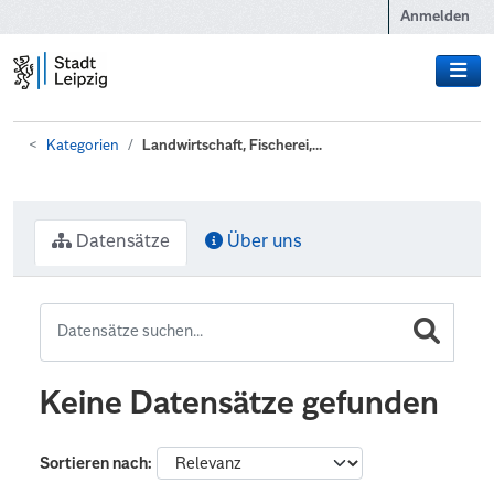
Zum Hauptinhalt wechseln
Anmelden
Kategorien
Landwirtschaft, Fischerei,...
Datensätze
Über uns
Keine Datensätze gefunden
Sortieren nach