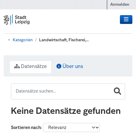
Zum Hauptinhalt wechseln
Anmelden
Kategorien
Landwirtschaft, Fischerei,...
Datensätze
Über uns
Keine Datensätze gefunden
Sortieren nach