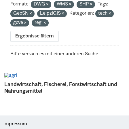
Formate:
DWG
WMS
SHP
Tags:
GeoSN
LeipziGIS
Kategorien:
tech
gove
regi
Ergebnisse filtern
Bitte versuch es mit einer anderen Suche.
Landwirtschaft, Fischerei, Forstwirtschaft und
Nahrungsmittel
Impressum