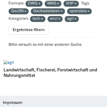
Formate:
DWG
WMS
SHP
Tags:
GeoSN
Geobasisdaten
opendata
Kategorien:
tech
envi
agri
Ergebnisse filtern
Bitte versuch es mit einer anderen Suche.
Landwirtschaft, Fischerei, Forstwirtschaft und
Nahrungsmittel
Impressum