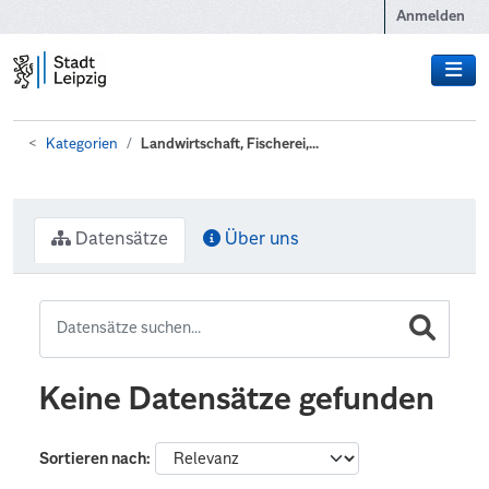
Zum Hauptinhalt wechseln
Anmelden
Kategorien
Landwirtschaft, Fischerei,...
Datensätze
Über uns
Keine Datensätze gefunden
Sortieren nach