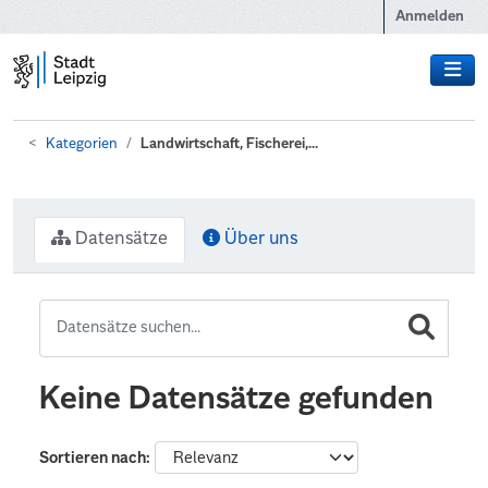
Zum Hauptinhalt wechseln
Anmelden
Kategorien
Landwirtschaft, Fischerei,...
Datensätze
Über uns
Keine Datensätze gefunden
Sortieren nach