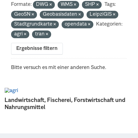
Formate:
DWG
WMS
SHP
Tags:
GeoSN
Geobasisdaten
LeipziGIS
Stadtgrundkarte
opendata
Kategorien:
agri
tran
Ergebnisse filtern
Bitte versuch es mit einer anderen Suche.
Landwirtschaft, Fischerei, Forstwirtschaft und
Nahrungsmittel