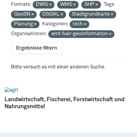
Formate:
DWG
WMS
SHP
Tags:
GeoSN
DSGKL
Stadtgrundkarte
Planung
Kategorien:
tech
Organisationen:
amt-fuer-geoinformation
Ergebnisse filtern
Bitte versuch es mit einer anderen Suche.
Landwirtschaft, Fischerei, Forstwirtschaft und
Nahrungsmittel