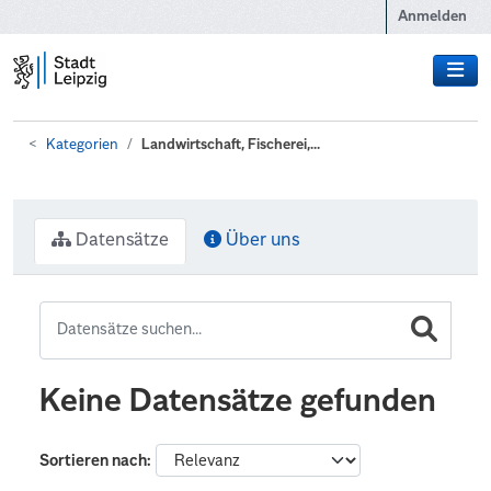
Zum Hauptinhalt wechseln
Anmelden
Kategorien
Landwirtschaft, Fischerei,...
Datensätze
Über uns
Keine Datensätze gefunden
Sortieren nach