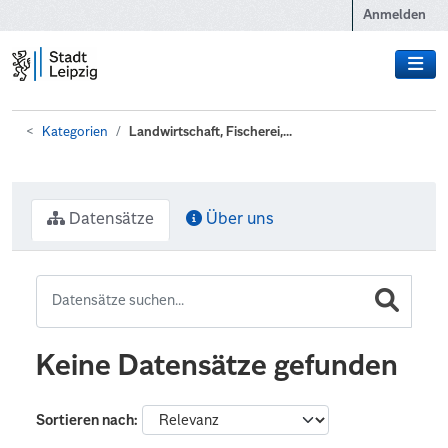
Zum Hauptinhalt wechseln
Anmelden
Kategorien
Landwirtschaft, Fischerei,...
Datensätze
Über uns
Keine Datensätze gefunden
Sortieren nach