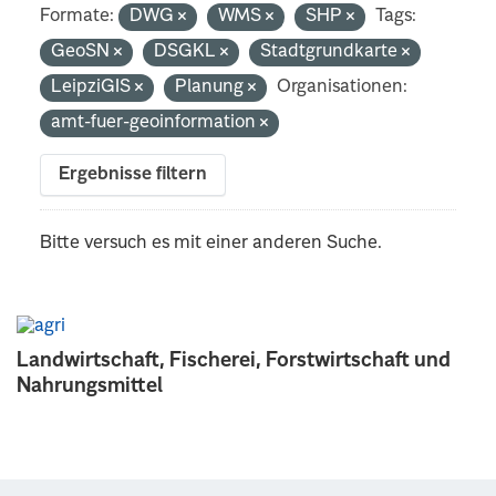
Formate:
DWG
WMS
SHP
Tags:
GeoSN
DSGKL
Stadtgrundkarte
LeipziGIS
Planung
Organisationen:
amt-fuer-geoinformation
Ergebnisse filtern
Bitte versuch es mit einer anderen Suche.
Landwirtschaft, Fischerei, Forstwirtschaft und
Nahrungsmittel