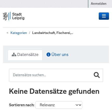
Zum Hauptinhalt wechseln
Anmelden
Kategorien
Landwirtschaft, Fischerei,...
Datensätze
Über uns
Keine Datensätze gefunden
Sortieren nach