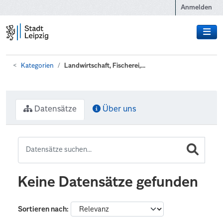
Zum Hauptinhalt wechseln
Anmelden
Kategorien
Landwirtschaft, Fischerei,...
Datensätze
Über uns
Keine Datensätze gefunden
Sortieren nach