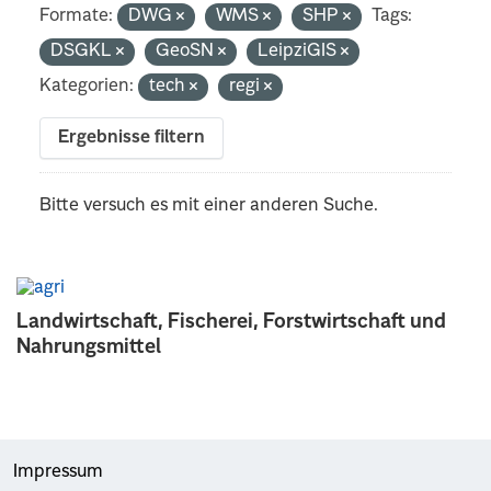
Formate:
DWG
WMS
SHP
Tags:
DSGKL
GeoSN
LeipziGIS
Kategorien:
tech
regi
Ergebnisse filtern
Bitte versuch es mit einer anderen Suche.
Landwirtschaft, Fischerei, Forstwirtschaft und
Nahrungsmittel
Impressum