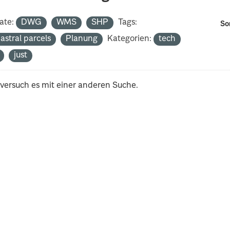
ate:
DWG
WMS
SHP
Tags:
So
astral parcels
Planung
Kategorien:
tech
just
 versuch es mit einer anderen Suche.