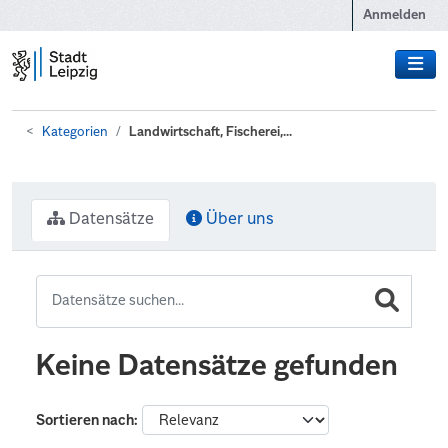
Zum Hauptinhalt wechseln
Anmelden
Kategorien
Landwirtschaft, Fischerei,...
Datensätze
Über uns
Keine Datensätze gefunden
Sortieren nach