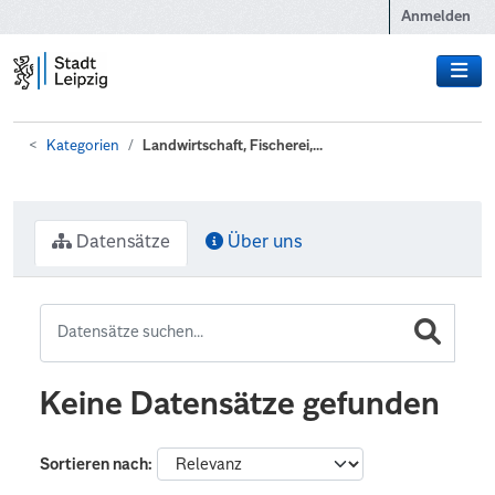
Zum Hauptinhalt wechseln
Anmelden
Kategorien
Landwirtschaft, Fischerei,...
Datensätze
Über uns
Keine Datensätze gefunden
Sortieren nach