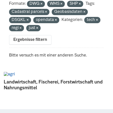
Formate:
DWG
WMS
SHP
Tags:
Cadastral parcels
Geobasisdaten
DSGKL
opendata
Kategorien:
tech
regi
just
Ergebnisse filtern
Bitte versuch es mit einer anderen Suche.
Landwirtschaft, Fischerei, Forstwirtschaft und
Nahrungsmittel