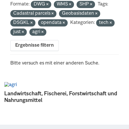
Formate:
DWG
WMS
SHP
Tags:
Cadastral parcels
Geobasisdaten
DSGKL
opendata
Kategorien:
tech
just
agri
Ergebnisse filtern
Bitte versuch es mit einer anderen Suche.
Landwirtschaft, Fischerei, Forstwirtschaft und
Nahrungsmittel