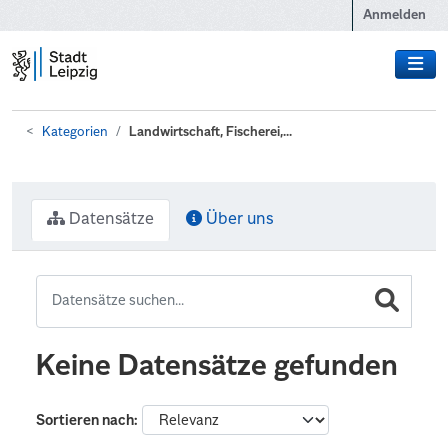
Zum Hauptinhalt wechseln
Anmelden
Kategorien
Landwirtschaft, Fischerei,...
Datensätze
Über uns
Keine Datensätze gefunden
Sortieren nach