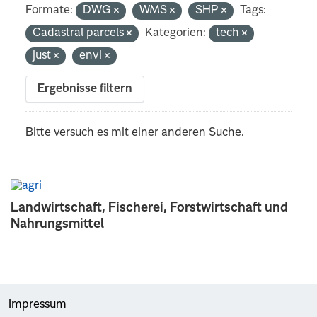
Formate:
DWG
WMS
SHP
Tags:
Cadastral parcels
Kategorien:
tech
just
envi
Ergebnisse filtern
Bitte versuch es mit einer anderen Suche.
Landwirtschaft, Fischerei, Forstwirtschaft und
Nahrungsmittel
Impressum