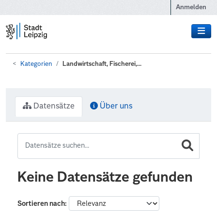
Zum Hauptinhalt wechseln
Anmelden
Kategorien
Landwirtschaft, Fischerei,...
Datensätze
Über uns
Keine Datensätze gefunden
Sortieren nach