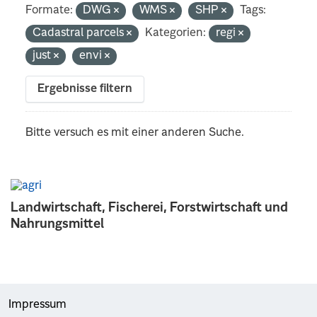
Formate:
DWG
WMS
SHP
Tags:
Cadastral parcels
Kategorien:
regi
just
envi
Ergebnisse filtern
Bitte versuch es mit einer anderen Suche.
Landwirtschaft, Fischerei, Forstwirtschaft und
Nahrungsmittel
Impressum