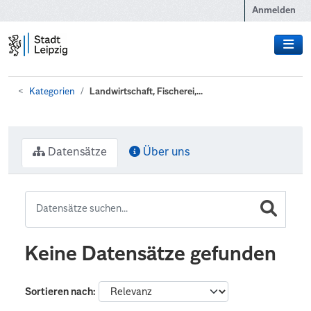
Zum Hauptinhalt wechseln
Anmelden
Kategorien
Landwirtschaft, Fischerei,...
Datensätze
Über uns
Keine Datensätze gefunden
Sortieren nach