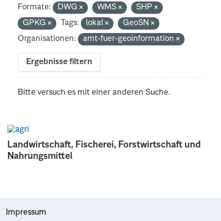
Formate:
DWG
WMS
SHP
GPKG
Tags:
lokal
GeoSN
Organisationen:
amt-fuer-geoinformation
Ergebnisse filtern
Bitte versuch es mit einer anderen Suche.
Landwirtschaft, Fischerei, Forstwirtschaft und
Nahrungsmittel
Impressum