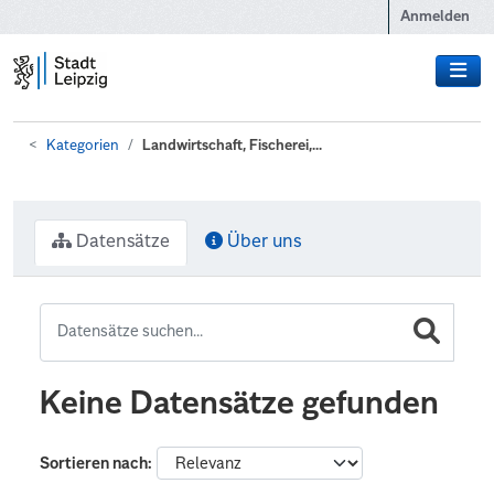
Zum Hauptinhalt wechseln
Anmelden
Kategorien
Landwirtschaft, Fischerei,...
Datensätze
Über uns
Keine Datensätze gefunden
Sortieren nach