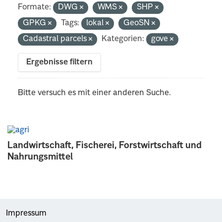
Formate:
DWG
WMS
SHP
GPKG
Tags:
lokal
GeoSN
Cadastral parcels
Kategorien:
gove
Ergebnisse filtern
Bitte versuch es mit einer anderen Suche.
Landwirtschaft, Fischerei, Forstwirtschaft und
Nahrungsmittel
Impressum