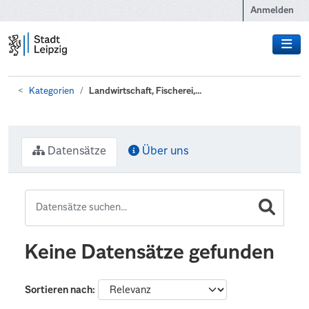
Zum Hauptinhalt wechseln
Anmelden
Kategorien
Landwirtschaft, Fischerei,...
Datensätze
Über uns
Keine Datensätze gefunden
Sortieren nach