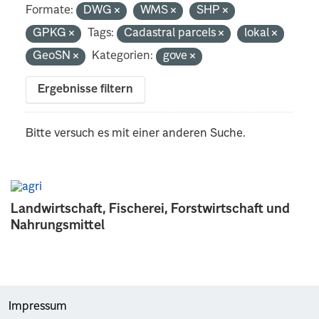
Formate:
DWG
WMS
SHP
GPKG
Tags:
Cadastral parcels
lokal
GeoSN
Kategorien:
gove
Ergebnisse filtern
Bitte versuch es mit einer anderen Suche.
Landwirtschaft, Fischerei, Forstwirtschaft und
Nahrungsmittel
Impressum