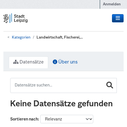
Zum Hauptinhalt wechseln
Anmelden
Kategorien
Landwirtschaft, Fischerei,...
Datensätze
Über uns
Keine Datensätze gefunden
Sortieren nach