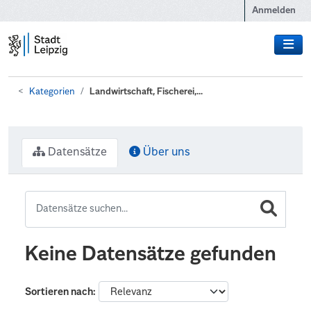
Zum Hauptinhalt wechseln
Anmelden
Kategorien
Landwirtschaft, Fischerei,...
Datensätze
Über uns
Keine Datensätze gefunden
Sortieren nach