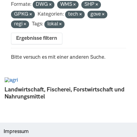
Formate:
DWG
WMS
SHP
GPKG
Kategorien:
tech
gove
regi
Tags:
lokal
Ergebnisse filtern
Bitte versuch es mit einer anderen Suche.
Landwirtschaft, Fischerei, Forstwirtschaft und
Nahrungsmittel
Impressum