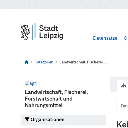
Zum Hauptinhalt wechseln
Datensätze
O
Kategorien
Landwirtschaft, Fischerei,...
Landwirtschaft, Fischerei,
Forstwirtschaft und
Nahrungsmittel
Organisationen
Ke