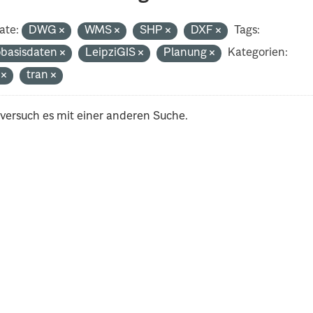
ate:
DWG
WMS
SHP
DXF
Tags:
basisdaten
LeipziGIS
Planung
Kategorien:
i
tran
 versuch es mit einer anderen Suche.