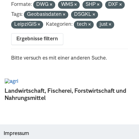
Formate:
DWG
WMS
SHP
DXF
Tags:
Geobasisdaten
DSGKL
LeipziGIS
Kategorien:
tech
just
Ergebnisse filtern
Bitte versuch es mit einer anderen Suche.
Landwirtschaft, Fischerei, Forstwirtschaft und
Nahrungsmittel
Impressum