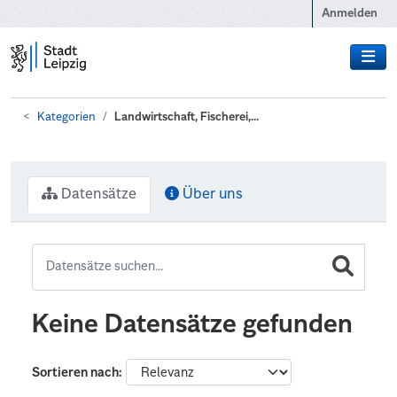
Zum Hauptinhalt wechseln
Anmelden
Kategorien
Landwirtschaft, Fischerei,...
Datensätze
Über uns
Keine Datensätze gefunden
Sortieren nach