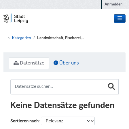
Zum Hauptinhalt wechseln
Anmelden
Kategorien
Landwirtschaft, Fischerei,...
Datensätze
Über uns
Keine Datensätze gefunden
Sortieren nach