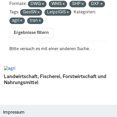
Formate:
DWG
WMS
SHP
DXF
Tags:
GeoSN
LeipziGIS
Kategorien:
agri
tran
Ergebnisse filtern
Bitte versuch es mit einer anderen Suche.
Landwirtschaft, Fischerei, Forstwirtschaft und
Nahrungsmittel
Impressum