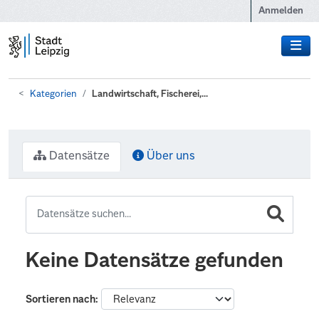
Zum Hauptinhalt wechseln
Anmelden
Kategorien
Landwirtschaft, Fischerei,...
Datensätze
Über uns
Keine Datensätze gefunden
Sortieren nach