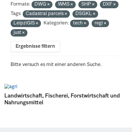
Formate:
DWG
WMS
SHP
DXF
Tags:
Cadastral parcels
DSGKL
LeipziGIS
Kategorien:
tech
regi
just
Ergebnisse filtern
Bitte versuch es mit einer anderen Suche.
Landwirtschaft, Fischerei, Forstwirtschaft und
Nahrungsmittel