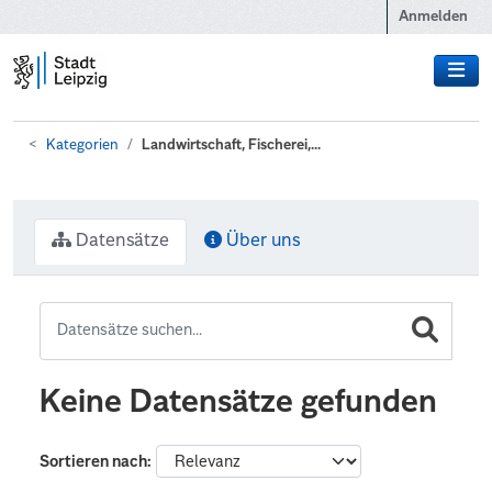
Zum Hauptinhalt wechseln
Anmelden
Kategorien
Landwirtschaft, Fischerei,...
Datensätze
Über uns
Keine Datensätze gefunden
Sortieren nach