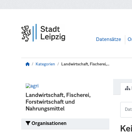
Zum Hauptinhalt wechseln
Datensätze
O
Kategorien
Landwirtschaft, Fischerei,...
Landwirtschaft, Fischerei,
Forstwirtschaft und
Nahrungsmittel
Organisationen
Ke