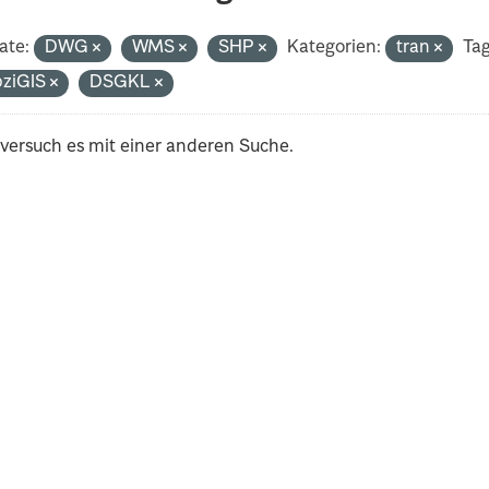
ate:
DWG
WMS
SHP
Kategorien:
tran
Tag
pziGIS
DSGKL
 versuch es mit einer anderen Suche.