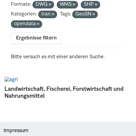
Formate:
DWG
WMS
SHP
Kategorien:
tran
Tags:
GeoSN
opendata
Ergebnisse filtern
Bitte versuch es mit einer anderen Suche.
Landwirtschaft, Fischerei, Forstwirtschaft und
Nahrungsmittel
Impressum