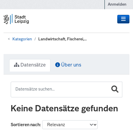
Zum Hauptinhalt wechseln
Anmelden
Kategorien
Landwirtschaft, Fischerei,...
Datensätze
Über uns
Keine Datensätze gefunden
Sortieren nach