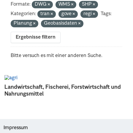
Formate:
DWG
WMS
SHP
Kategorien:
tran
gove
regi
Tags:
Planung
Geobasisdaten
Ergebnisse filtern
Bitte versuch es mit einer anderen Suche.
Landwirtschaft, Fischerei, Forstwirtschaft und
Nahrungsmittel
Impressum