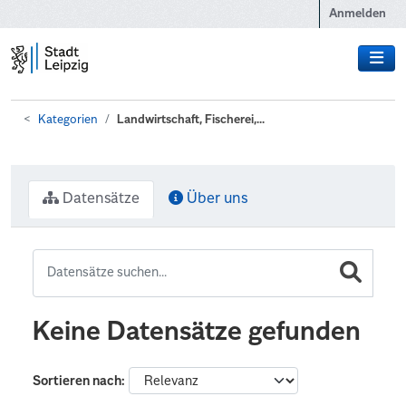
Zum Hauptinhalt wechseln
Anmelden
Kategorien
Landwirtschaft, Fischerei,...
Datensätze
Über uns
Keine Datensätze gefunden
Sortieren nach