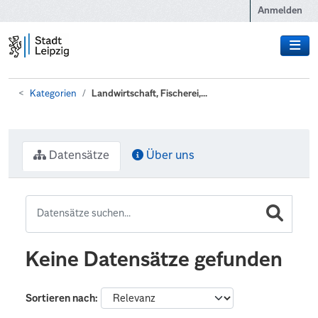
Zum Hauptinhalt wechseln
Anmelden
Kategorien
Landwirtschaft, Fischerei,...
Datensätze
Über uns
Keine Datensätze gefunden
Sortieren nach