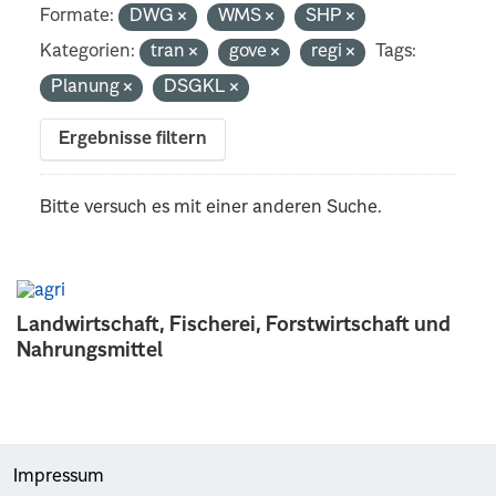
Formate:
DWG
WMS
SHP
Kategorien:
tran
gove
regi
Tags:
Planung
DSGKL
Ergebnisse filtern
Bitte versuch es mit einer anderen Suche.
Landwirtschaft, Fischerei, Forstwirtschaft und
Nahrungsmittel
Impressum