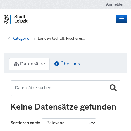
Zum Hauptinhalt wechseln
Anmelden
Kategorien
Landwirtschaft, Fischerei,...
Datensätze
Über uns
Keine Datensätze gefunden
Sortieren nach