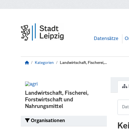
Zum Hauptinhalt wechseln
Datensätze
O
Kategorien
Landwirtschaft, Fischerei,...
Landwirtschaft, Fischerei,
Forstwirtschaft und
Nahrungsmittel
Organisationen
Ke