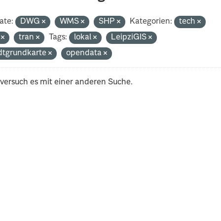
ate:
DWG
WMS
SHP
Kategorien:
tech
i
tran
Tags:
lokal
LeipziGIS
dtgrundkarte
opendata
 versuch es mit einer anderen Suche.