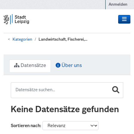
Zum Hauptinhalt wechseln
Anmelden
Kategorien
Landwirtschaft, Fischerei,...
Datensätze
Über uns
Keine Datensätze gefunden
Sortieren nach