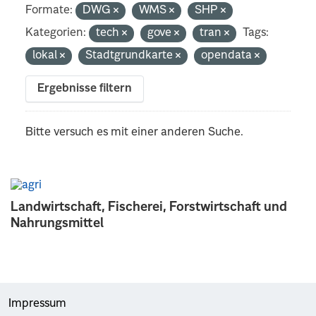
Formate:
DWG
WMS
SHP
Kategorien:
tech
gove
tran
Tags:
lokal
Stadtgrundkarte
opendata
Ergebnisse filtern
Bitte versuch es mit einer anderen Suche.
Landwirtschaft, Fischerei, Forstwirtschaft und
Nahrungsmittel
Impressum