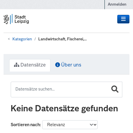
Zum Hauptinhalt wechseln
Anmelden
Kategorien
Landwirtschaft, Fischerei,...
Datensätze
Über uns
Keine Datensätze gefunden
Sortieren nach