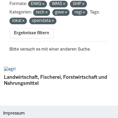
Formate:
DWG
WMS
SHP
Kategorien:
tech
gove
regi
Tags:
lokal
opendata
Ergebnisse filtern
Bitte versuch es mit einer anderen Suche.
Landwirtschaft, Fischerei, Forstwirtschaft und
Nahrungsmittel
Impressum