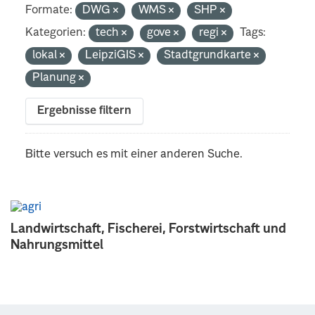
Formate:
DWG
WMS
SHP
Kategorien:
tech
gove
regi
Tags:
lokal
LeipziGIS
Stadtgrundkarte
Planung
Ergebnisse filtern
Bitte versuch es mit einer anderen Suche.
Landwirtschaft, Fischerei, Forstwirtschaft und
Nahrungsmittel