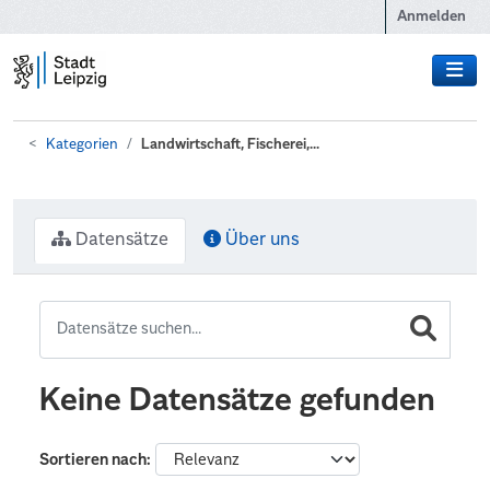
Zum Hauptinhalt wechseln
Anmelden
Kategorien
Landwirtschaft, Fischerei,...
Datensätze
Über uns
Keine Datensätze gefunden
Sortieren nach