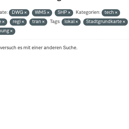
ate:
DWG
WMS
SHP
Kategorien:
tech
e
regi
tran
Tags:
lokal
Stadtgrundkarte
nung
 versuch es mit einer anderen Suche.