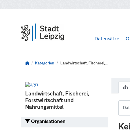
Zum Hauptinhalt wechseln
Datensätze
O
Kategorien
Landwirtschaft, Fischerei,...
Landwirtschaft, Fischerei,
Forstwirtschaft und
Nahrungsmittel
Organisationen
Ke