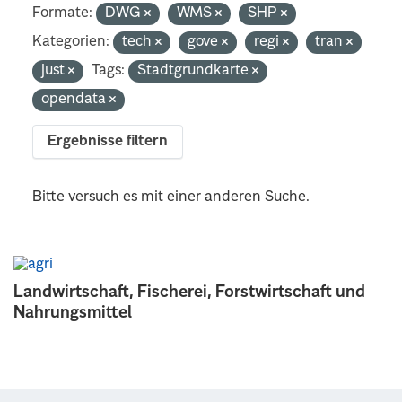
Formate:
DWG
WMS
SHP
Kategorien:
tech
gove
regi
tran
just
Tags:
Stadtgrundkarte
opendata
Ergebnisse filtern
Bitte versuch es mit einer anderen Suche.
Landwirtschaft, Fischerei, Forstwirtschaft und
Nahrungsmittel