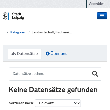
Zum Hauptinhalt wechseln
Anmelden
Kategorien
Landwirtschaft, Fischerei,...
Datensätze
Über uns
Keine Datensätze gefunden
Sortieren nach