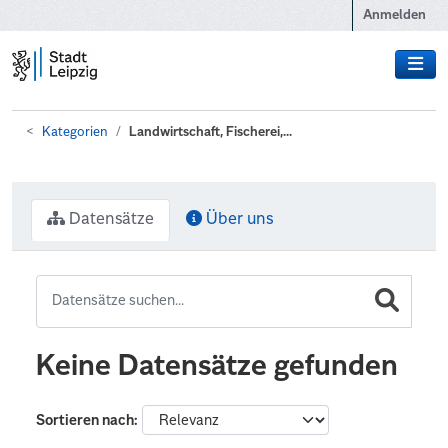
Zum Hauptinhalt wechseln
Anmelden
Kategorien
Landwirtschaft, Fischerei,...
Datensätze
Über uns
Keine Datensätze gefunden
Sortieren nach