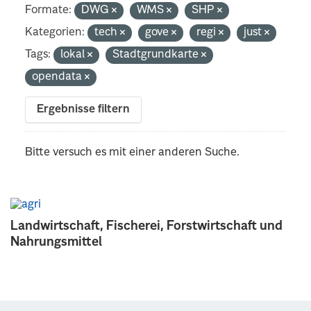
Formate:
DWG
WMS
SHP
Kategorien:
tech
gove
regi
just
Tags:
lokal
Stadtgrundkarte
opendata
Ergebnisse filtern
Bitte versuch es mit einer anderen Suche.
Landwirtschaft, Fischerei, Forstwirtschaft und
Nahrungsmittel