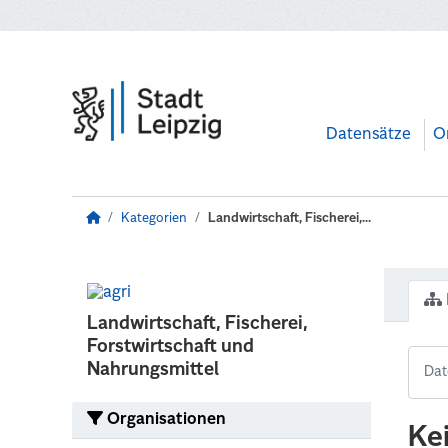
Zum Hauptinhalt wechseln
Datensätze
O
Kategorien
Landwirtschaft, Fischerei,...
Landwirtschaft, Fischerei,
Forstwirtschaft und
Nahrungsmittel
Organisationen
Ke