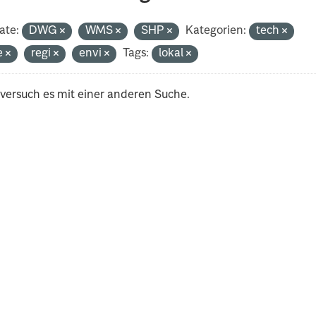
ate:
DWG
WMS
SHP
Kategorien:
tech
e
regi
envi
Tags:
lokal
 versuch es mit einer anderen Suche.