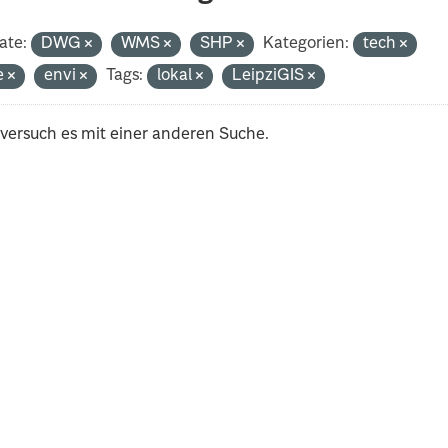
ate:
DWG
WMS
SHP
Kategorien:
tech
e
envi
Tags:
lokal
LeipziGIS
 versuch es mit einer anderen Suche.