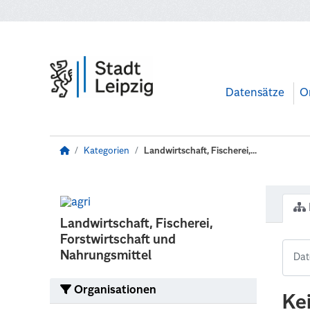
Zum Hauptinhalt wechseln
Datensätze
O
Kategorien
Landwirtschaft, Fischerei,...
Landwirtschaft, Fischerei,
Forstwirtschaft und
Nahrungsmittel
Organisationen
Ke