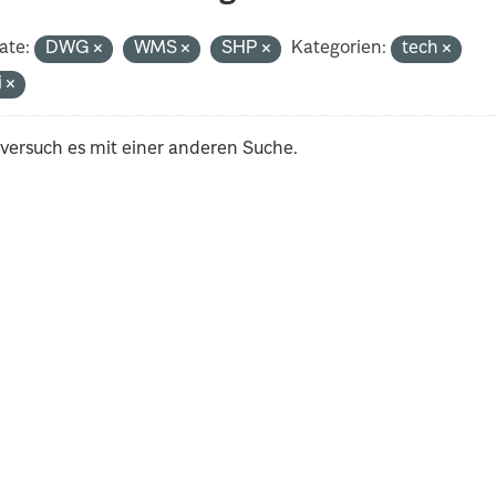
ate:
DWG
WMS
SHP
Kategorien:
tech
i
 versuch es mit einer anderen Suche.