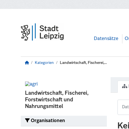
Zum Hauptinhalt wechseln
Datensätze
O
Kategorien
Landwirtschaft, Fischerei,...
Landwirtschaft, Fischerei,
Forstwirtschaft und
Nahrungsmittel
Organisationen
Ke