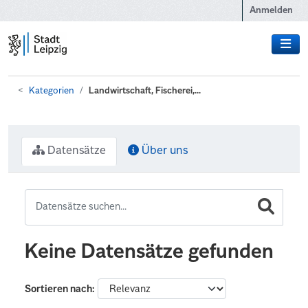
Zum Hauptinhalt wechseln
Anmelden
Kategorien
Landwirtschaft, Fischerei,...
Datensätze
Über uns
Keine Datensätze gefunden
Sortieren nach