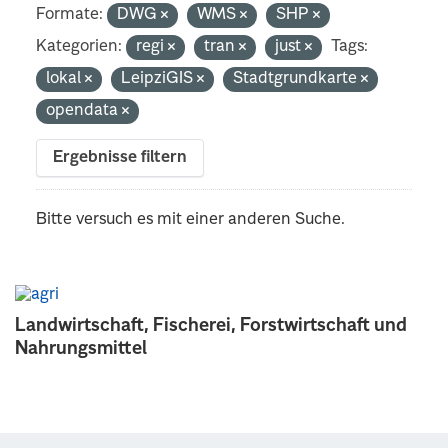
Formate:
DWG
WMS
SHP
Kategorien:
regi
tran
just
Tags:
lokal
LeipziGIS
Stadtgrundkarte
opendata
Ergebnisse filtern
Bitte versuch es mit einer anderen Suche.
Landwirtschaft, Fischerei, Forstwirtschaft und
Nahrungsmittel