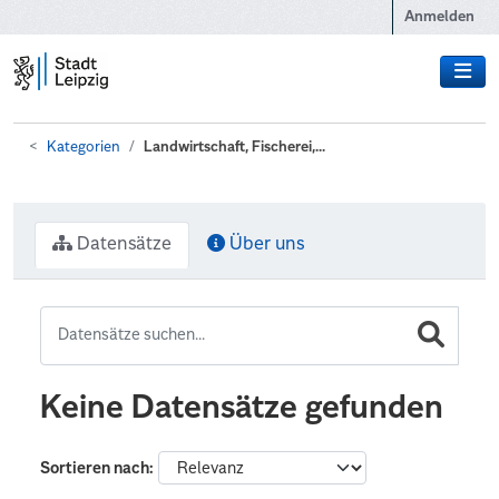
Zum Hauptinhalt wechseln
Anmelden
Kategorien
Landwirtschaft, Fischerei,...
Datensätze
Über uns
Keine Datensätze gefunden
Sortieren nach