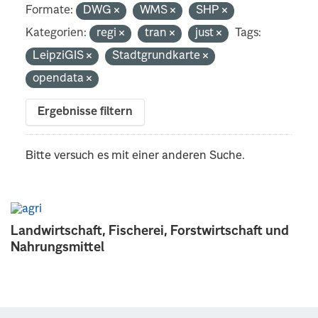
Formate:
DWG
WMS
SHP
Kategorien:
regi
tran
just
Tags:
LeipziGIS
Stadtgrundkarte
opendata
Ergebnisse filtern
Bitte versuch es mit einer anderen Suche.
Landwirtschaft, Fischerei, Forstwirtschaft und
Nahrungsmittel