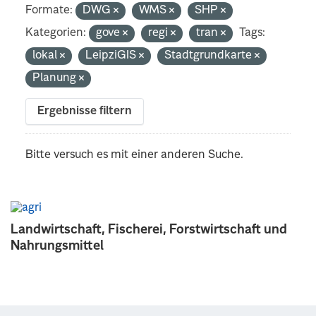
Formate:
DWG
WMS
SHP
Kategorien:
gove
regi
tran
Tags:
lokal
LeipziGIS
Stadtgrundkarte
Planung
Ergebnisse filtern
Bitte versuch es mit einer anderen Suche.
Landwirtschaft, Fischerei, Forstwirtschaft und
Nahrungsmittel