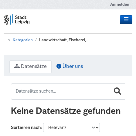
Zum Hauptinhalt wechseln
Anmelden
Kategorien
Landwirtschaft, Fischerei,...
Datensätze
Über uns
Keine Datensätze gefunden
Sortieren nach