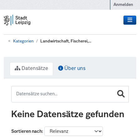
Zum Hauptinhalt wechseln
Anmelden
Kategorien
Landwirtschaft, Fischerei,...
Datensätze
Über uns
Keine Datensätze gefunden
Sortieren nach