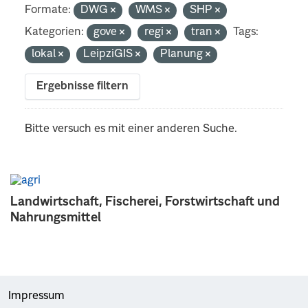
Formate:
DWG
WMS
SHP
Kategorien:
gove
regi
tran
Tags:
lokal
LeipziGIS
Planung
Ergebnisse filtern
Bitte versuch es mit einer anderen Suche.
Landwirtschaft, Fischerei, Forstwirtschaft und
Nahrungsmittel
Impressum